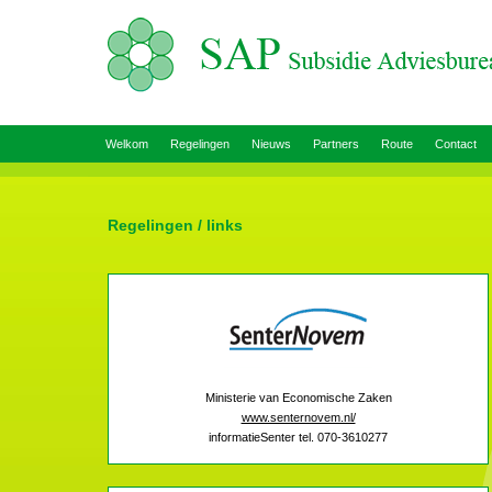
Welkom
Regelingen
Nieuws
Partners
Route
Contact
Regelingen / links
Ministerie van Economische Zaken
www.senternovem.nl/
informatieSenter tel. 070-3610277